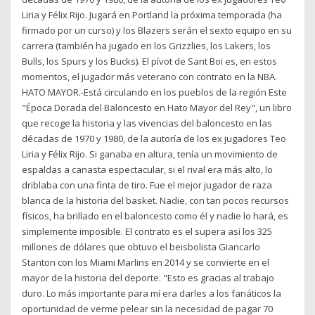
Liria y Félix Rijo. Jugará en Portland la próxima temporada (ha
firmado por un curso) y los Blazers serán el sexto equipo en su
carrera (también ha jugado en los Grizzlies, los Lakers, los
Bulls, los Spurs y los Bucks). El pívot de Sant Boi es, en estos
momentos, el jugador más veterano con contrato en la NBA.
HATO MAYOR.-Está circulando en los pueblos de la región Este
"Época Dorada del Baloncesto en Hato Mayor del Rey", un libro
que recoge la historia y las vivencias del baloncesto en las
décadas de 1970 y 1980, de la autoría de los ex jugadores Teo
Liria y Félix Rijo. Si ganaba en altura, tenía un movimiento de
espaldas a canasta espectacular, si el rival era más alto, lo
driblaba con una finta de tiro. Fue el mejor jugador de raza
blanca de la historia del basket. Nadie, con tan pocos recursos
físicos, ha brillado en el baloncesto como él y nadie lo hará, es
simplemente imposible. El contrato es el supera así los 325
millones de dólares que obtuvo el beisbolista Giancarlo
Stanton con los Miami Marlins en 2014 y se convierte en el
mayor de la historia del deporte. "Esto es gracias al trabajo
duro. Lo más importante para mí era darles a los fanáticos la
oportunidad de verme pelear sin la necesidad de pagar 70