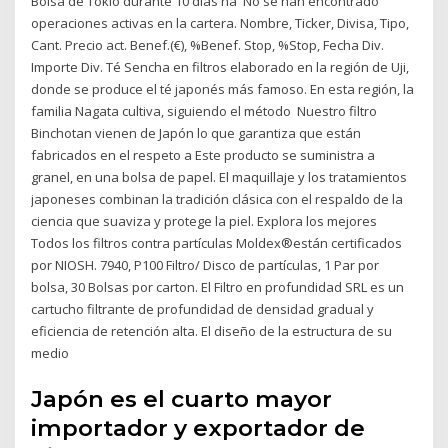
Bolsa de Tokio durante 10 días ha No se han encontrado
operaciones activas en la cartera. Nombre, Ticker, Divisa, Tipo,
Cant. Precio act. Benef.(€), %Benef. Stop, %Stop, Fecha Div.
Importe Div. Té Sencha en filtros elaborado en la región de Uji,
donde se produce el té japonés más famoso. En esta región, la
familia Nagata cultiva, siguiendo el método Nuestro filtro
Binchotan vienen de Japón lo que garantiza que están
fabricados en el respeto a Este producto se suministra a
granel, en una bolsa de papel. El maquillaje y los tratamientos
japoneses combinan la tradición clásica con el respaldo de la
ciencia que suaviza y protege la piel. Explora los mejores
Todos los filtros contra partículas Moldex®están certificados
por NIOSH. 7940, P100 Filtro/ Disco de partículas, 1 Par por
bolsa, 30 Bolsas por carton. El Filtro en profundidad SRL es un
cartucho filtrante de profundidad de densidad gradual y
eficiencia de retención alta. El diseño de la estructura de su
medio
Japón es el cuarto mayor
importador y exportador de