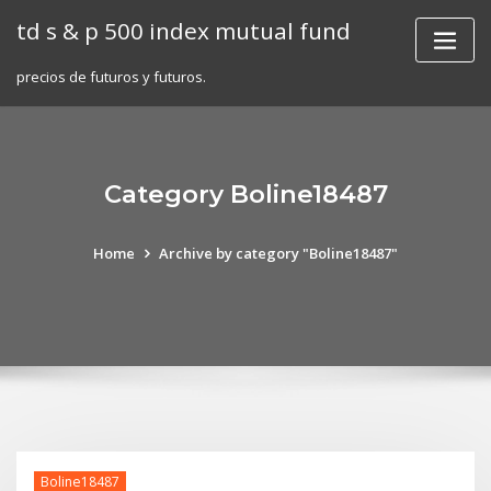
Skip
td s & p 500 index mutual fund
to
content
precios de futuros y futuros.
Category Boline18487
Home
Archive by category "Boline18487"
Boline18487