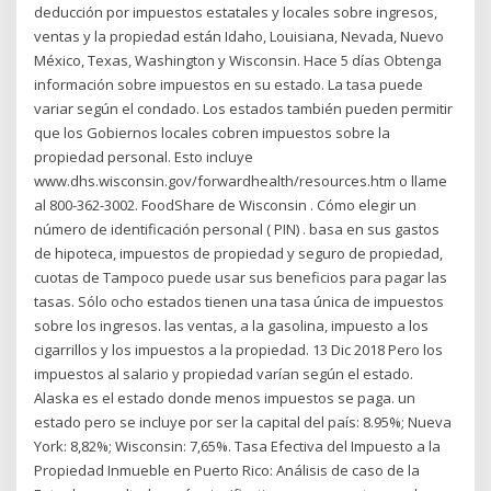
deducción por impuestos estatales y locales sobre ingresos,
ventas y la propiedad están Idaho, Louisiana, Nevada, Nuevo
México, Texas, Washington y Wisconsin. Hace 5 días Obtenga
información sobre impuestos en su estado. La tasa puede
variar según el condado. Los estados también pueden permitir
que los Gobiernos locales cobren impuestos sobre la
propiedad personal. Esto incluye
www.dhs.wisconsin.gov/forwardhealth/resources.htm o llame
al 800-362-3002. FoodShare de Wisconsin . Cómo elegir un
número de identificación personal ( PIN) . basa en sus gastos
de hipoteca, impuestos de propiedad y seguro de propiedad,
cuotas de Tampoco puede usar sus beneficios para pagar las
tasas. Sólo ocho estados tienen una tasa única de impuestos
sobre los ingresos. las ventas, a la gasolina, impuesto a los
cigarrillos y los impuestos a la propiedad. 13 Dic 2018 Pero los
impuestos al salario y propiedad varían según el estado.
Alaska es el estado donde menos impuestos se paga. un
estado pero se incluye por ser la capital del país: 8.95%; Nueva
York: 8,82%; Wisconsin: 7,65%. Tasa Efectiva del Impuesto a la
Propiedad Inmueble en Puerto Rico: Análisis de caso de la