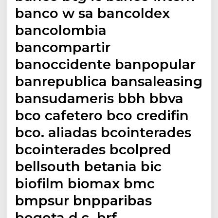
banco w sa bancoldex
bancolombia
bancompartir
banoccidente banpopular
banrepublica bansaleasing
bansudameris bbh bbva
bco cafetero bco credifin
bco. aliadas bcointerades
bcointerades bcolpred
bellsouth betania bic
biofilm biomax bmc
bmpsur bnpparibas
bogota d.c. brf