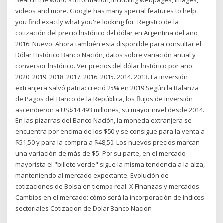
Search the world's information, including webpages, images,
videos and more. Google has many special features to help
you find exactly what you're looking for. Registro de la
cotización del precio histórico del dólar en Argentina del año
2016. Nuevo: Ahora también esta disponible para consultar el
Dólar Histórico Banco Nación, datos sobre variación anual y
conversor histórico. Ver precios del dólar histórico por año:
2020. 2019. 2018. 2017. 2016. 2015. 2014. 2013. La inversión
extranjera salvó patria: creció 25% en 2019 Según la Balanza
de Pagos del Banco de la República, los flujos de inversión
ascendieron a US$14.493 millones, su mayor nivel desde 2014.
En las pizarras del Banco Nación, la moneda extranjera se
encuentra por encima de los $50 y se consigue para la venta a
$51,50 y para la compra a $48,50. Los nuevos precios marcan
una variación de más de $5. Por su parte, en el mercado
mayorista el "billete verde" sigue la misma tendencia a la alza,
manteniendo al mercado expectante. Evolución de
cotizaciones de Bolsa en tiempo real. X Finanzas y mercados.
Cambios en el mercado: cómo será la incorporación de índices
sectoriales Cotizacion de Dolar Banco Nacion